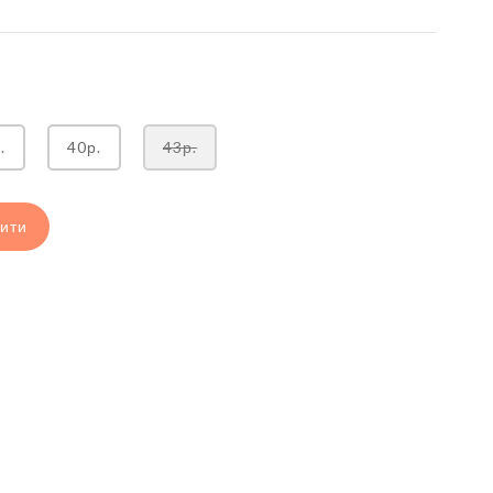
.
40р.
43р.
ити