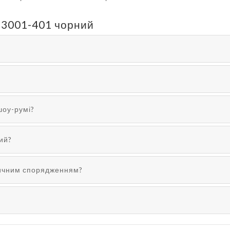
e 3001-401 чорний
шоу-румі?
ний?
тичним спорядженням?