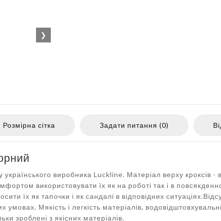
❯
Розмірна сітка
Задати питання (0)
Ві
чорний
у українського виробника Luckline. Матеріал верху кроксів -
комфортом використовувати їх як на роботі так і в повсякден
сити їх як тапочки і як сандалі в відповідних ситуаціях.Відс
х умовах. Мякість і легкість матеріалів, водовідштовхувальн
льки зроблені з якісних матеріалів.