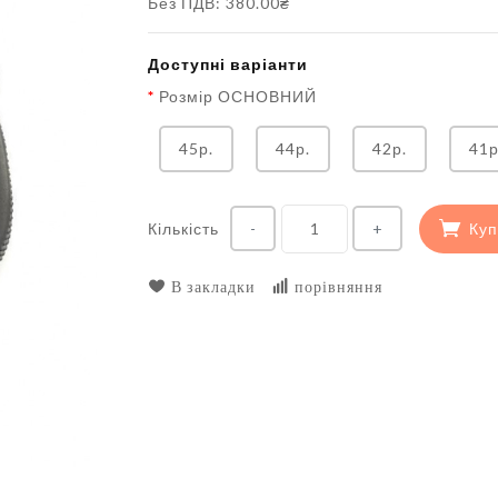
Без ПДВ: 380.00₴
Доступні варіанти
Розмір ОСНОВНИЙ
45р.
44р.
42р.
41р
Кількість
Куп
-
+
В закладки
порівняння