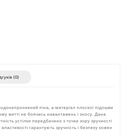
дгуків (0)
 водонепроникний піна, а матеріал плоскої підошви
ному житті не боячись навантажень і зносу. Дана
утність устілки передбачено з точки зору зручності
і властивості гарантують зручність і безпеку кожен