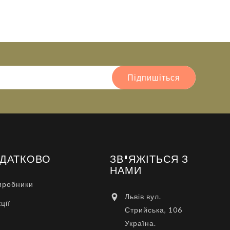
Підпишіться
ДАТКОВО
ЗВ'ЯЖІТЬСЯ З
НАМИ
иробники
Львів вул.
ції
Стрийська, 106
Україна.