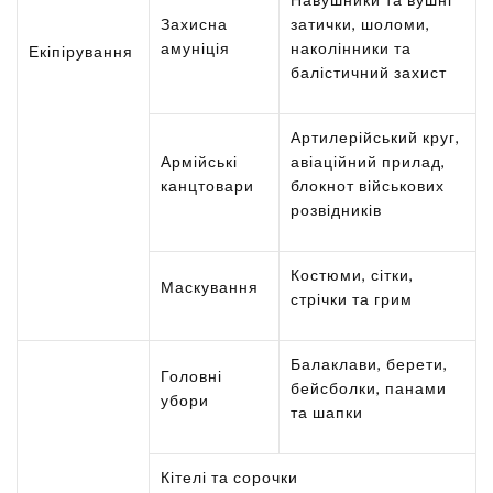
Захисна
затички, шоломи,
амуніція
наколінники та
Екіпірування
балістичний захист
Артилерійський круг,
Армійські
авіаційний прилад,
канцтовари
блокнот військових
розвідників
Костюми, сітки,
Маскування
стрічки та грим
Балаклави, берети,
Головні
бейсболки, панами
убори
та шапки
Кітелі та сорочки