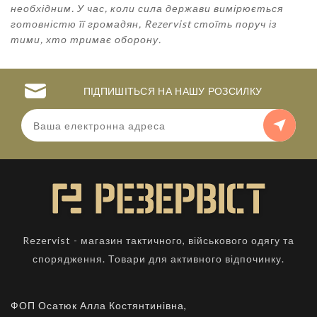
необхідним. У час, коли сила держави вимірюється
готовністю її громадян, Rezervist стоїть поруч із
тими, хто тримає оборону.
ПІДПИШІТЬСЯ НА НАШУ РОЗСИЛКУ
Rezervist - магазин тактичного, військового одягу та
спорядження. Товари для активного відпочинку.
ФОП Осатюк Алла Костянтинівна,