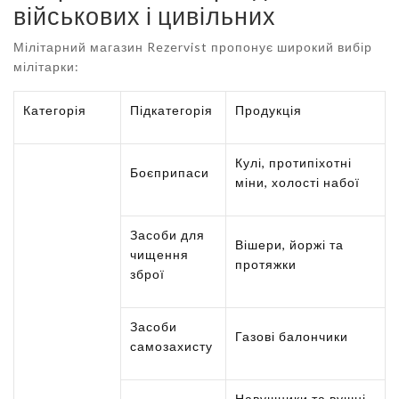
військових і цивільних
Мілітарний магазин Rezervist пропонує широкий вибір
мілітарки:
Категорія
Підкатегорія
Продукція
Кулі, протипіхотні
Боєприпаси
міни, холості набої
Засоби для
Вішери, йоржі та
чищення
протяжки
зброї
Засоби
Газові балончики
самозахисту
Навушники та вушні