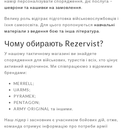
намір персоналізувати спорядження, діє послуга –
шеврони та нашивки на замовлення
.
Велику роль відіграє підготовка військовослужбовців і
їхня самоосвіта. Для цього пропонуються
навчальні
матеріали з ведення бою та інша література
.
Чому обирають Rezervist?
У нашому тактичному магазині ви знайдете
спорядження для військових, туристів і всіх, хто цінує
активний відпочинок. Ми співпрацюємо з відомими
брендами:
MERRELL;
UARMS;
PYRAMEX;
PENTAGON;
ARMY ORIGINAL та іншими.
Наш лідер і засновник є учасником бойових дій, отже,
команда отримує інформацію про потреби армії