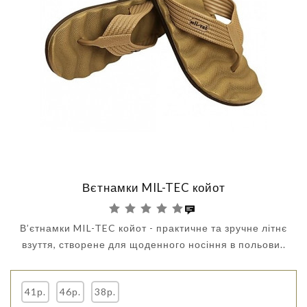
Вєтнамки MIL-TEC койот
В’єтнамки MIL-TEC койот - практичне та зручне літнє
взуття, створене для щоденного носіння в польови..
41р.
46р.
38р.