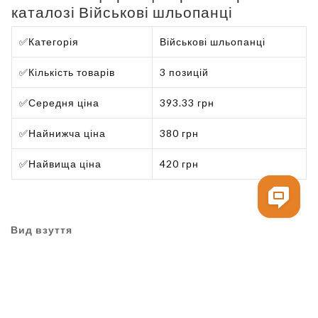
каталозі Військові шльопанці
✅
Категорія
Військові шльопанці
✅
Кількість товарів
3 позицій
✅
Середня ціна
393.33 грн
✅
Найнижча ціна
380 грн
✅
Найвища ціна
420 грн
Вид взуття
Військові шльопанці
Тактичні черевики літні
Тактичні сандалі
Тактичні кросівки літні
Бренд