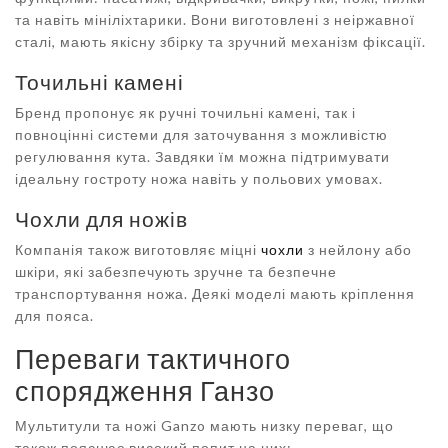
та навіть мініліхтарики. Вони виготовлені з неіржавної
сталі, мають якісну збірку та зручний механізм фіксації.
Точильні камені
Бренд пропонує як ручні точильні камені, так і
повноцінні системи для заточування з можливістю
регулювання кута. Завдяки їм можна підтримувати
ідеальну гостроту ножа навіть у польових умовах.
Чохли для ножів
Компанія також виготовляє міцні
чохли
з нейлону або
шкіри, які забезпечують зручне та безпечне
транспортування ножа. Деякі моделі мають кріплення
для пояса.
Переваги тактичного
спорядження Ганзо
Мультитули та ножі Ganzo мають низку переваг, що
також пояснює високий попит на них: