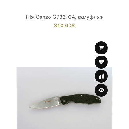
Ніж Ganzo G732-СА, камуфляж
810.00₴