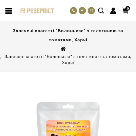
0
Запечені спагетті "Болоньєзе" з телятиною та
томатами, Харчі
Запечені спагетті "Болоньєзе" з телятиною та томатами,
Харчі