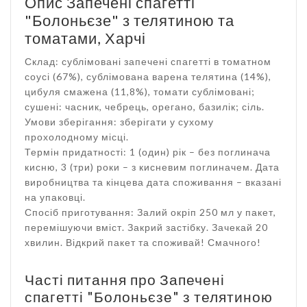
Опис Запечені спагетті
"Болоньєзе" з телятиною та
томатами, Харчі
Склад: сублімовані запечені спагетті в томатном
соусі (67%), сублімована варена телятина (14%),
цибуля смажена (11,8%), томати сублімовані;
сушені: часник, чебрець, орегано, базилік; сіль.
Умови зберігання: зберігати у сухому
прохолодному місці.
Термін придатності: 1 (один) рік – без поглинача
кисню, 3 (три) роки – з кисневим поглиначем. Дата
виробництва та кінцева дата споживання – вказані
на упаковці.
Спосіб приготування: Залий окріп 250 мл у пакет,
перемішуючи вміст. Закрий застібку. Зачекай 20
хвилин. Відкрий пакет та споживай! Смачного!
Часті питання про Запечені
спагетті "Болоньєзе" з телятиною