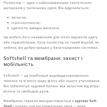
Поліестер — один з найпоширеніших синтетичних
матеріалів у тактичному одязі. Він відрізняється:
легкістю;
гігроскопічністю;
здатністю швидко висихати.
Це робить його незамінним для літніх варіантів одягу
або термобілизни. Хоча поліестер не такий міцний, як
нейлон, він добре працює у багатошарових системах.
Softshell та мембрани: захист і
мобільність
Softshell — це комбінація водовідштовхувальної
тканини та м'якого шару флісу або іншого утеплювача.
Він забезпечує чудовий баланс між захистом від вітру/
вологи та свободою рухів.
Мембранні тканини використовуються в
куртках Soft
Shell
і штанах для екстремальних умов — вони