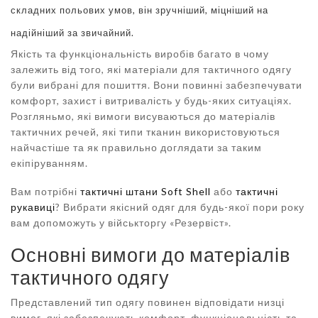
складних польових умов, він зручніший, міцніший на
надійніший за звичайний.
Якість та функціональність виробів багато в чому
залежить від того, які матеріали для тактичного одягу
були вибрані для пошиття. Вони повинні забезпечувати
комфорт, захист і витривалість у будь-яких ситуаціях.
Розгляньмо, які вимоги висуваються до матеріалів
тактичних речей, які типи тканин використовуються
найчастіше та як правильно доглядати за таким
екіпіруванням.
Вам потрібні
тактичні штани Soft Shell
або
тактичні
рукавиці
? Вибрати якісний одяг для будь-якої пори року
вам допоможуть у військторгу «Резервіст».
Основні вимоги до матеріалів
тактичного одягу
Представлений тип одягу повинен відповідати низці
вимог, які забезпечують комфорт, функціональність та