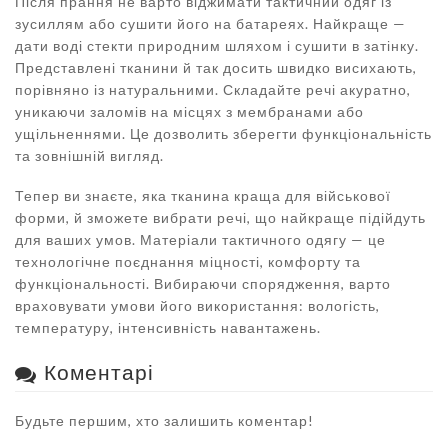
Після прання не варто віджимати тактичний одяг із
зусиллям або сушити його на батареях. Найкраще —
дати воді стекти природним шляхом і сушити в затінку.
Представлені тканини й так досить швидко висихають,
порівняно із натуральними. Складайте речі акуратно,
уникаючи заломів на місцях з мембранами або
ущільненнями. Це дозволить зберегти функціональність
та зовнішній вигляд.
Тепер ви знаєте, яка тканина краща для військової
форми, й зможете вибрати речі, що найкраще підійдуть
для ваших умов. Матеріали тактичного одягу — це
технологічне поєднання міцності, комфорту та
функціональності. Вибираючи спорядження, варто
враховувати умови його використання: вологість,
температуру, інтенсивність навантажень.
Коментарі
Будьте першим, хто залишить коментар!