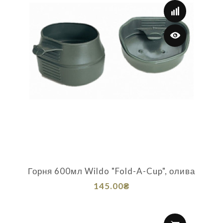
Горня 600мл Wildo "Fold-A-Cup", олива
145.00₴