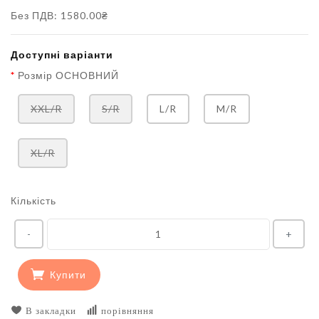
Без ПДВ: 1580.00₴
Доступні варіанти
Розмір ОСНОВНИЙ
XXL/R
S/R
L/R
M/R
XL/R
Кількість
-
+
Купити
В закладки
порівняння