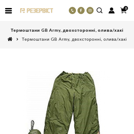
0
Термоштани GB Army, двохсторонні, олива/хакі
Термоштани GB Army, двохсторонні, олива/хакі