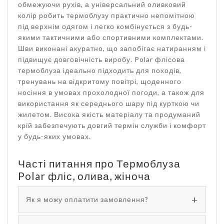
обмежуючи рухів, а універсальний оливковий
колір робить термоблузу практично непомітною
під верхнім одягом і легко комбінується з будь-
якими тактичними або спортивними комплектами.
Шви виконані акуратно, що запобігає натиранням і
підвищує довговічність виробу. Polar флісова
термоблуза ідеально підходить для походів,
тренувань на відкритому повітрі, щоденного
носіння в умовах прохолодної погоди, а також для
використання як середнього шару під курткою чи
жилетом. Висока якість матеріалу та продуманий
крій забезпечують довгий термін служби і комфорт
у будь-яких умовах.
Часті питання про Термоблуза
Polar фліс, олива, жіноча
Як я можу оплатити замовлення?