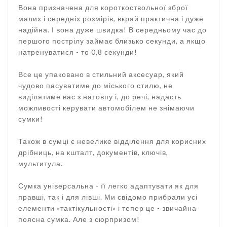
Вона призначена для короткоствольної зброї
малих і середніх розмірів, вкрай практична і дуже
надійна. І вона дуже швидка! В середньому час до
першого пострілу займає близько секунди, а якщо
натренуватися - то 0,8 секунди!
Все це упаковано в стильний аксесуар, який
чудово пасуватиме до міського стилю, не
виділятиме вас з натовпу і, до речі, надасть
можливості керувати автомобілем не знімаючи
сумки!
Також в сумці є невелике відділення для корисних
дрібниць, на кшталт, документів, ключів,
мультитула.
Сумка універсальна - її легко адаптувати як для
правші, так і для лівші. Ми свідомо прибрали усі
елементи «тактікульності» і тепер це - звичайна
поясна сумка. Але з сюрпризом!