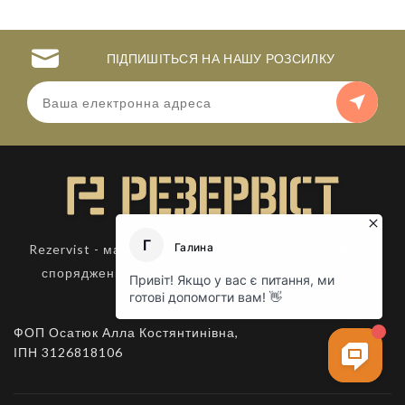
ПІДПИШІТЬСЯ НА НАШУ РОЗСИЛКУ
Rezervist - магазин тактичного, військового одягу та
спорядження. Товари для активного відпочинку.
ФОП Осатюк Алла Костянтинівна,
ІПН 3126818106