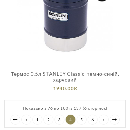
Термос 0.5л STANLEY Classic, темно-синій,
харчовий
1940.00₴
Показано з 76 по 100 із 137 (6 сторінок)
<
1
2
3
4
5
6
>