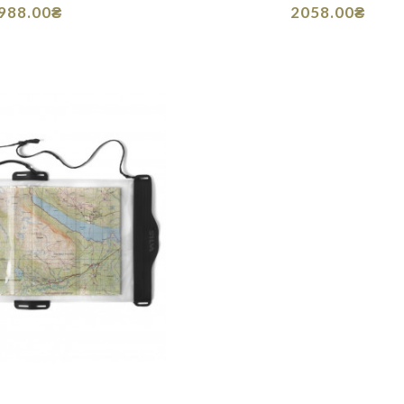
988.00₴
2058.00₴