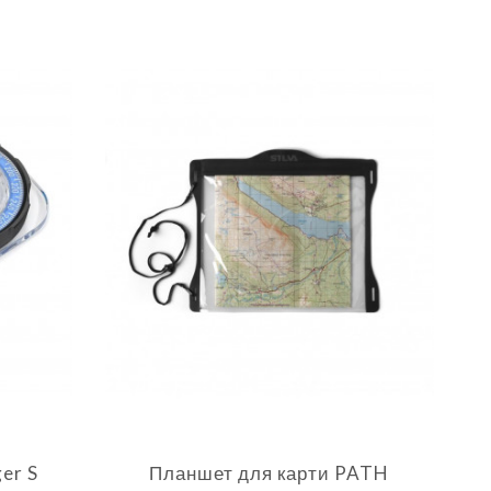
er S
Планшет для карти PATH