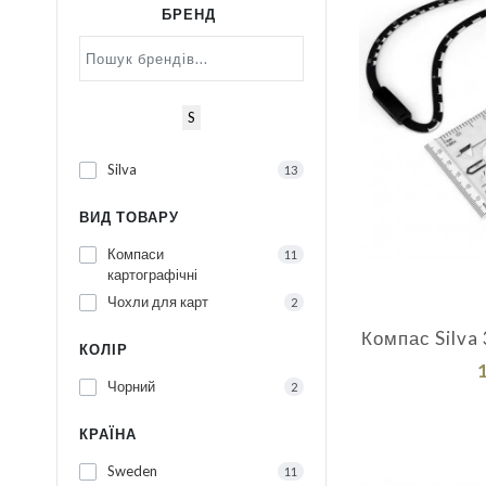
БРЕНД
S
Silva
13
ВИД ТОВАРУ
Компаси
11
картографічні
Чохли для карт
2
Компас Silva
КОЛІР
Чорний
2
КРАЇНА
Sweden
11