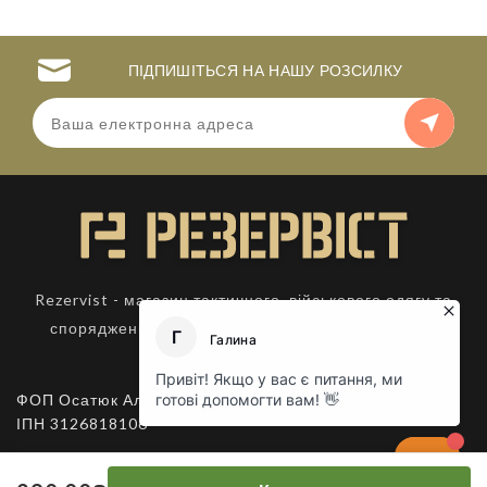
ПІДПИШІТЬСЯ НА НАШУ РОЗСИЛКУ
Rezervist - магазин тактичного, військового одягу та
спорядження. Товари для активного відпочинку.
ФОП Осатюк Алла Костянтинівна,
ІПН 3126818106