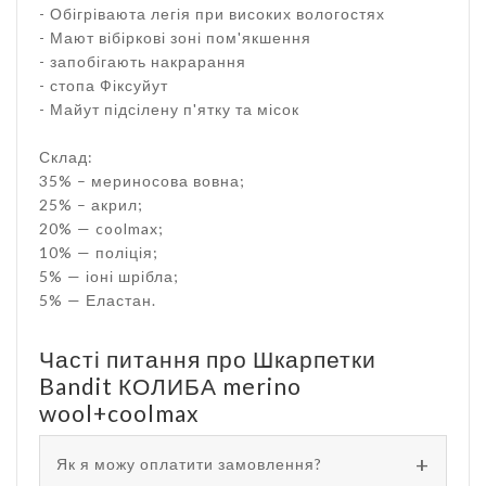
- Обігріваюта легія при високих вологостях
- Мают вібіркові зоні пом'якшення
- запобігають накрарання
- стопа Фіксуйут
- Майут підсілену п'ятку та місок
Склад:
35% – мериносова вовна;
25% – акрил;
20% — coolmax;
10% — поліція;
5% — іоні шрібла;
5% — Еластан.
Часті питання про Шкарпетки
Bandit КОЛИБА merino
wool+coolmax
Як я можу оплатити замовлення?