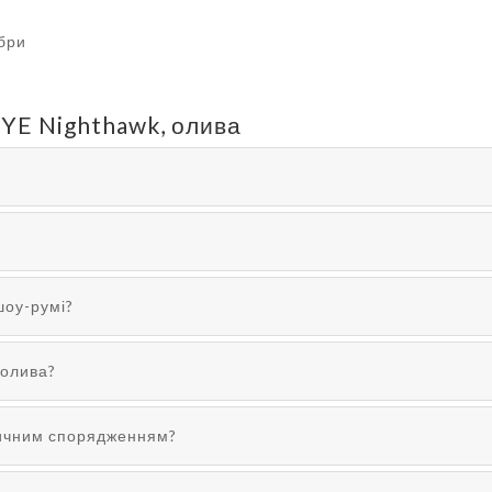
ібри
EYE Nighthawk, олива
шоу-румі?
 олива?
тичним спорядженням?