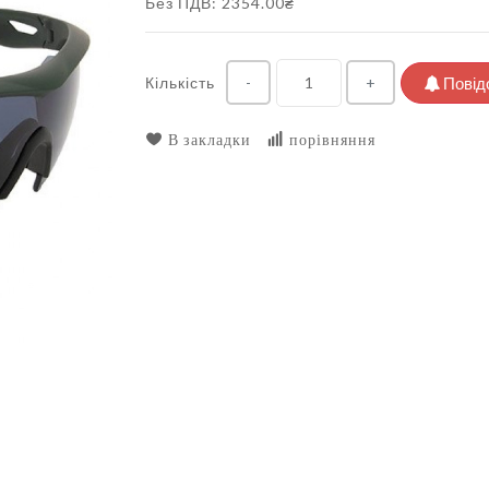
Без ПДВ: 2354.00₴
Кількість
Повід
-
+
В закладки
порівняння