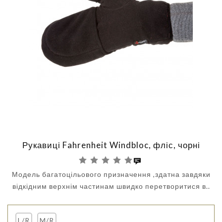
Рукавиці Fahrenheit Windbloc, фліс, чорні
Модель багатоцільового призначення ,здатна завдяки
відкідним верхнім частинам швидко перетворитися в..
L/R
M/R