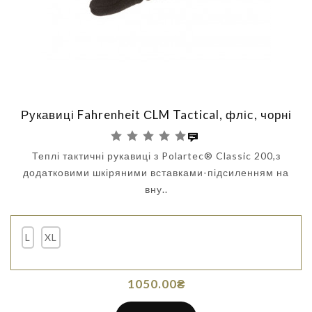
Рукавиці Fahrenheit СLM Tactical, фліс, чорні
Теплі тактичні рукавиці з Polartec® Classic 200,з
додатковими шкіряними вставками-підсиленням на
вну..
L
XL
1050.00₴