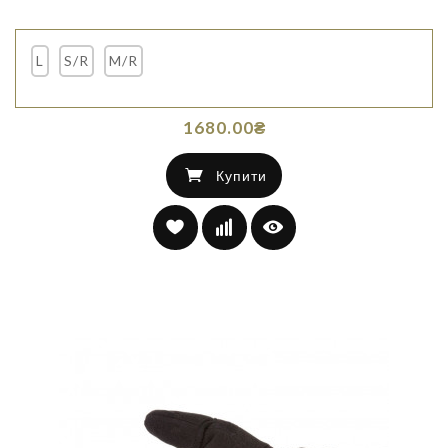
L
S/R
M/R
1680.00₴
Купити