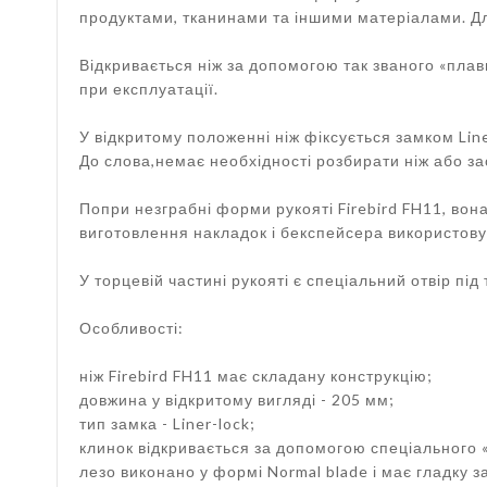
продуктами, тканинами та іншими матеріалами. Дл
Відкривається ніж за допомогою так званого «плав
при експлуатації.
У відкритому положенні ніж фіксується замком Line
До слова,немає необхідності розбирати ніж або зас
Попри незграбні форми рукояті Firebird FH11, вон
виготовлення накладок і бекспейсера використовує
У торцевій частині рукояті є спеціальний отвір під
Особливості:
ніж Firebird FH11 має складану конструкцію;
довжина у відкритому вигляді - 205 мм;
тип замка - Liner-lock;
клинок відкривається за допомогою спеціального «п
лезо виконано у формі Normal blade і має гладку з