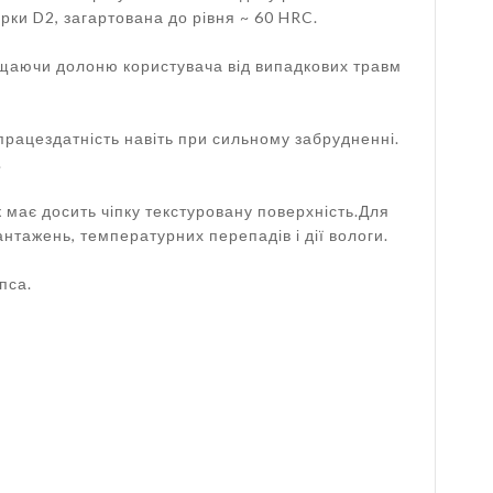
ки D2, загартована до рівня ~ 60 HRC.
ахищаючи долоню користувача від випадкових травм
 працездатність навіть при сильному забрудненні.
.
к має досить чіпку текстуровану поверхність.Для
нтажень, температурних перепадів і дії вологи.
пса.