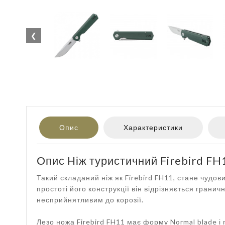
❮
Опис
Характеристики
Опис Ніж туристичний Firebird F
Такий складаний ніж як Firebird FH11, стане чудо
простоті його конструкції він відрізняється грани
несприйнятливим до корозії.
Лезо ножа Firebird FH11 має форму Normal blade і г