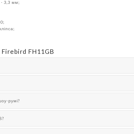
- 3,3 мм;
0;
кліпса;
 Firebird FH11GB
шоу-румі?
B?