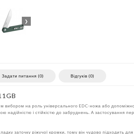
❯
Задати питання (0)
Відгуків (0)
H11GB
вим вибором на роль універсального EDC-ножа або допоміжно
чною надійністю і стійкістю до забруднень. А застосування п
ладку заточку ріжучої кромки, тому він чудово підходить для 