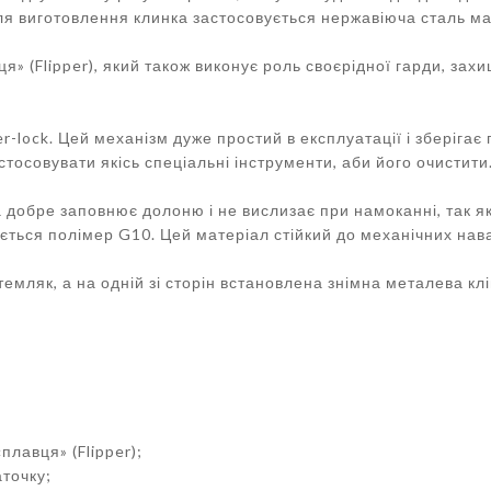
я виготовлення клинка застосовується нержавіюча сталь мар
ця» (Flipper), який також виконує роль своєрідної гарди, з
r-lock. Цей механізм дуже простий в експлуатації і зберігає
тосовувати якісь спеціальні інструменти, аби його очистити
а добре заповнює долоню і не вислизає при намоканні, так я
ться полімер G10. Цей матеріал стійкий до механічних нава
 темляк, а на одній зі сторін встановлена знімна металева клі
лавця» (Flipper);
аточку;