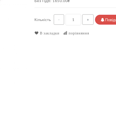
Без ПДВ: 1650.00₴
Кількість
Повід
-
+
В закладки
порівняння