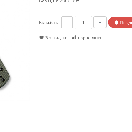
Без ПДВ: 2000.00₴
Кількість
Повід
-
+
В закладки
порівняння