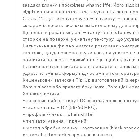
завдяки клинку з профілем wharncliffe. Його відрі
відрізняється простотою в заточуванні й легко пр
Сталь D2, що використовується в клинку, є пошир
складом із досить високим вмістом хрому для опор
Ще одна перевага моделі — галтування stonewash
створює на поверхні унікальну текстуру, що усуває
Натискання на фліпер миттєво розкриває конструк
кнопкою, що доповнена пружиною для уникнення н
помістити на нього великий палець, щоб підвищити
Плашки на руківʼї виготовлені з мікарти з великим
удару, не змінює форму під час зміни температури
Кишеньковий затискач Tip-Up виготовлений із нерж
його з лівого або правого боку ножа. Вага цієї мод
Характеристики:
• кишеньковий ніж типу EDC зі складаною конструк
• сталь клинка – D2 (58-60 HRC);
• профіль клинка – wharncliffe;
• тип заточування – прямий;
• метод обробки клинка – галтування (black stone
• замок button lock з пружною кнопкою;