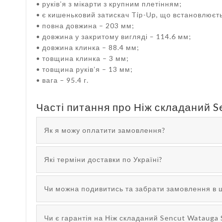
• руківʼя з мікарти з крупним плетінням;
• є кишеньковий затискач Tip-Up, що встановлюєтьс
• повна довжина – 203 мм;
• довжина у закритому вигляді – 114.6 мм;
• довжина клинка – 88.4 мм;
• товщина клинка – 3 мм;
• товщина руківʼя – 13 мм;
• вага – 95.4 г.
Часті питання про Ніж складаний S
Як я можу оплатити замовлення?
Які терміни доставки по Україні?
Чи можна подивитись та забрати замовлення в 
Чи є гарантія на Ніж складаний Sencut Watauga