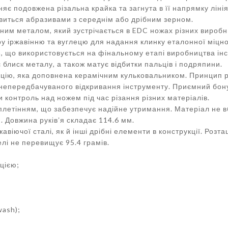
зняє подовжена різальна крайка та загнута в її напрямку лін
авиться абразивами з середнім або дрібним зерном.
еним металом, який зустрічається в EDC ножах різних виробн
у іржавінню та вуглецю для надання клинку еталонної міцнос
, що використовується на фінальному етапі виробництва ін
 блиск металу, а також матує відбитки пальців і подряпини.
цію, яка доповнена керамічним кульковальником. Принцип ро
епередбачуваного відкривання інструменту. Приємний бонус
 контроль над ножем під час різання різних матеріалів.
 плетінням, що забезпечує надійне утримання. Матеріал не вби
. Довжина руківʼя складає 114.6 мм.
авіючої сталі, як й інші дрібні елементи в конструкції. Роз
елі не перевищує 95.4 грамів.
цією;
wash);