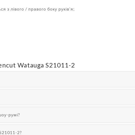
я з лівого / правого боку руківʼя;
encut Watauga S21011-2
шоу-румі?
 S21011-2?