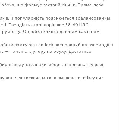
ія обуха, що формує гострий кінчик. Пряме лезо
иків. Її популярність пояснюється збалансованим
ті. Твердість сталі дорівнює 58-60 HRC.
струменту. Обробка клинка дрібним камінням
боти замку button lock заснований на взаємодії з
 — наявність упору на обуху. Достатньо
рає воду та запахи, зберігає цілісність у разі
ташування затискача можна змінювати, фіксуючи