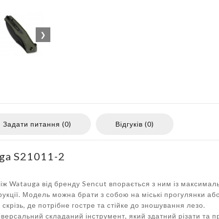
❯
Задати питання (0)
Відгуків (0)
ga S21011-2
іж Watauga від бренду Sencut впорається з ним із максима
трукції. Модель можна брати з собою на міські прогулянки а
крізь, де потрібне гостре та стійке до зношування лезо.
ерсальний складаний інструмент, який здатний різати та п