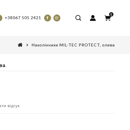
0
+38067 505 2421
Наколінники MIL-TEC PROTECT, олива
ва
ти відгук