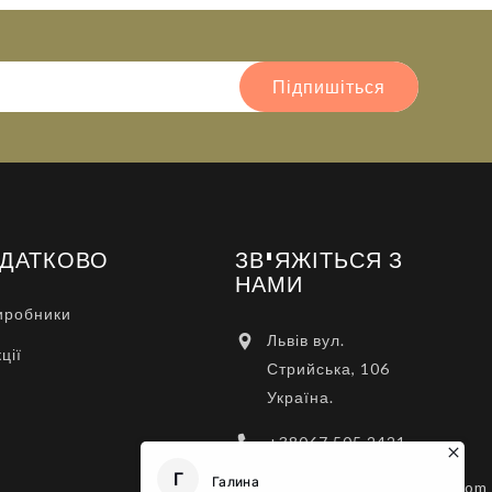
Підпишіться
ДАТКОВО
ЗВ'ЯЖІТЬСЯ З
НАМИ
иробники
Львів вул.
ції
Стрийська, 106
Україна.
+38067 505 2421
rezervist.com.ua@gmail.com