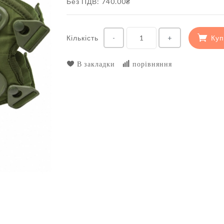
Без ПДВ: 740.00₴
Кількість
Куп
-
+
В закладки
порівняння