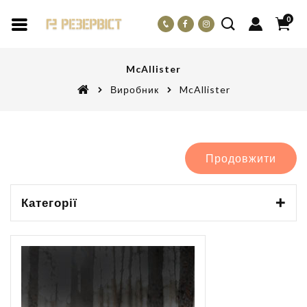
0
McAllister
Виробник
McAllister
Продовжити
Категорії