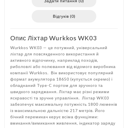
Задати питання (0)
Відгуків (0)
Опис Ліхтар Wurkkos WK03
Wurkkos WK03 — це потужний, універсальний
ліхтар для повсякденного використання й
активного відпочинку, наприклад походів,
риболовлі або полювання від відомого виробника
компанії Wurkkos. Він використовує популярний
формат акумулятора 18650 (купується окремо) і
обладнаний Type-C портом для зручного та
швидкого заряджання. Ліхтар має різні режими
яскравості та зручне управління. Ліхтар WK03
забезпечує максимальну потужність 1800 люменів
із максимальною дальністю 217 метрів. Його
бічний перемикач керує всіма функціями:
вмикання/вимикання живлення, індикатор заряду