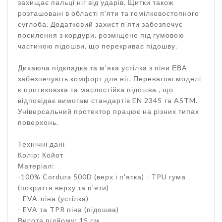
захищає пальці ніг від ударів. Щитки також
розташовані в області п'яти та гомілковостопного
суглоба. Додатковий захист п'яти забезпечує
посилення з кордури, розміщене під гумовою
частиною підошви, що перекриває підошву.
Дихаюча підкладка та м'яка устілка з піни ЕВА
забезпечують комфорт для ніг. Перевагою моделі
є протиковзка та маслостійка підошва , що
відповідає вимогам стандартів EN 2345 та ASTM.
Універсальний протектор працює на різних типах
поверхонь.
Технічні дані
Колір: Койот
Матеріал:
-100% Cordura 500D (верх і п'ятка) - TPU гума
(покриття верху та п'яти)
- EVA-піна (устілка)
- EVA та TPR піна (підошва)
Висота підйому: 15 см