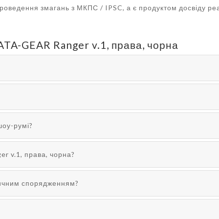
роведення змагань з МКПС / IPSC, а є продуктом досвіду ре
ATA-GEAR Ranger v.1, права, чорна
шоу-румі?
r v.1, права, чорна?
тичним спорядженням?