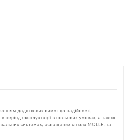
уванням додаткових вимог до надійності,
 в період експлуатації в польових умовах, а також
увальних системах, оснащених сіткою MOLLE, та