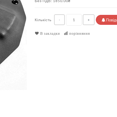
Без ПДВ: 1850.00₴
Кількість
Повід
-
+
В закладки
порівняння