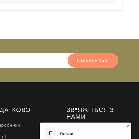
Підпишіться
ДАТКОВО
ЗВ'ЯЖІТЬСЯ З
НАМИ
иробники
Львів вул.
ції