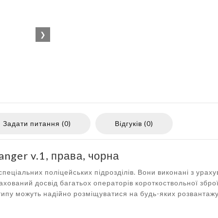
❯
Задати питання (0)
Відгуків (0)
ger v.1, права, чорна
 спеціальних поліцейських підрозділів. Вони виконані з урах
ахований досвід багатьох операторів короткоствольної зброї
типу можуть надійно розміщуватися на будь-яких розвантаж