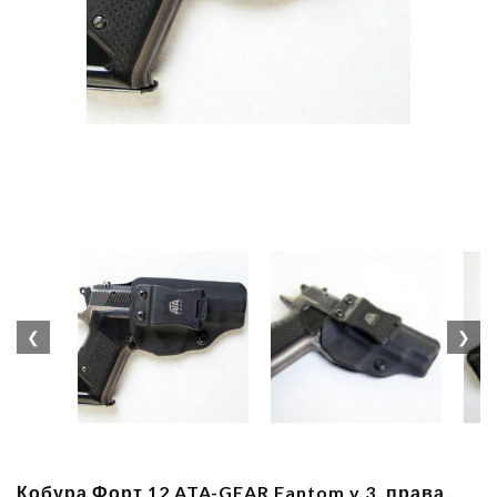
❮
❯
Кобура Форт 12 ATA-GEAR Fantom v.3, права,