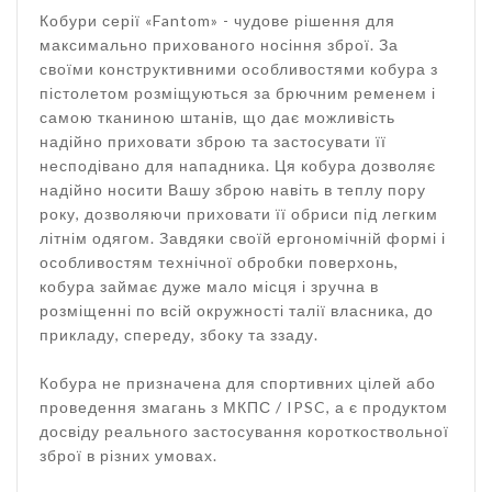
Кобури серії «Fantom» - чудове рішення для
максимально прихованого носіння зброї. За
своїми конструктивними особливостями кобура з
пістолетом розміщуються за брючним ременем і
самою тканиною штанів, що дає можливість
надійно приховати зброю та застосувати її
несподівано для нападника. Ця кобура дозволяє
надійно носити Вашу зброю навіть в теплу пору
року, дозволяючи приховати її обриси під легким
літнім одягом. Завдяки своїй ергономічній формі і
особливостям технічної обробки поверхонь,
кобура займає дуже мало місця і зручна в
розміщенні по всій окружності талії власника, до
прикладу, спереду, збоку та ззаду.
Кобура не призначена для спортивних цілей або
проведення змагань з МКПС / IPSC, а є продуктом
досвіду реального застосування короткоствольної
зброї в різних умовах.