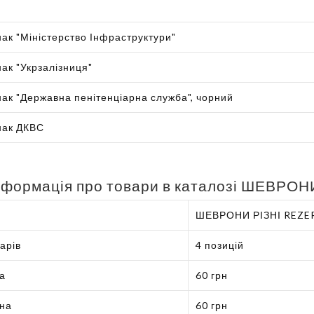
ак "Міністерство Інфраструктури"
ак "Укрзалізниця"
ак "Державна пенітенціарна служба", чорний
нак ДКВС
нформація про товари в каталозі ШЕВРОН
ШЕВРОНИ РІЗНІ REZE
варів
4 позицій
на
60 грн
іна
60 грн