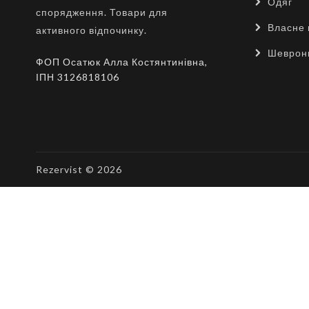
Одяг
спорядження. Товари для
Власне 
активного відпочинку.
Шеврон
ФОП Осатюк Алла Костянтинівна,
ІПН 3126818106
Rezervist © 2026