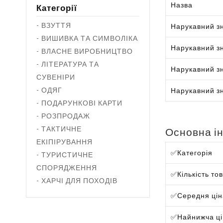
Назва
Категорії
- ВЗУТТЯ
Нарукавний зн
- ВИШИВКА ТА СИМВОЛІКА
Нарукавний зн
- ВЛАСНЕ ВИРОБНИЦТВО
- ЛІТЕРАТУРА ТА
Нарукавний зн
СУВЕНІРИ
- ОДЯГ
Нарукавний з
- ПОДАРУНКОВІ КАРТИ
- РОЗПРОДАЖ
- ТАКТИЧНЕ
Основна і
ЕКІПІРУВАННЯ
✅
Категорія
- ТУРИСТИЧНЕ
СПОРЯДЖЕННЯ
✅
Кількість то
- ХАРЧІ ДЛЯ ПОХОДІВ
✅
Середня ці
✅
Найнижча ц