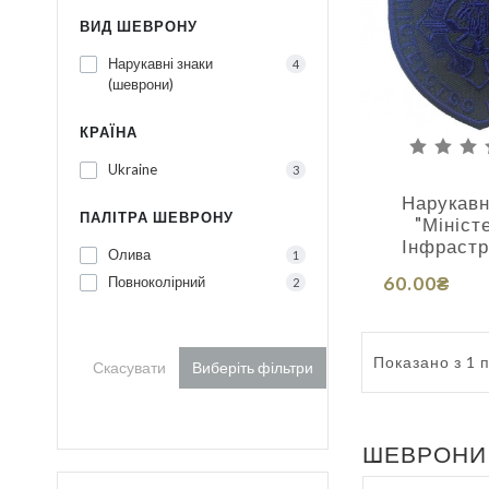
ВИД ШЕВРОНУ
Нарукавні знаки
4
(шеврони)
КРАЇНА
Ukraine
3
Нарукавн
ПАЛІТРА ШЕВРОНУ
"Мініст
Інфрастр
Олива
1
60.00₴
Повноколірний
2
Показано з 1 по
Скасувати
Виберіть фільтри
ШЕВРОНИ Р