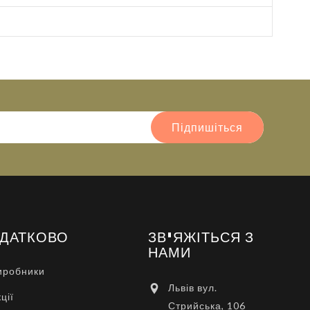
Підпишіться
ДАТКОВО
ЗВ'ЯЖІТЬСЯ З
НАМИ
иробники
Львів вул.
ції
Стрийська, 106