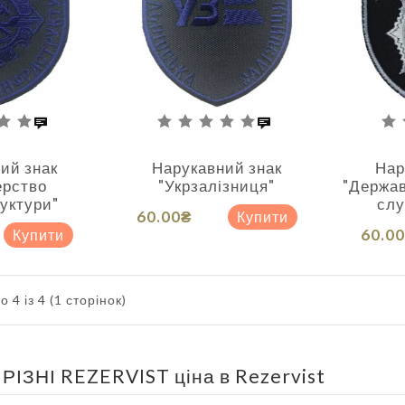
ий знак
Нарукавний знак
Нар
ерство
"Укрзалізниця"
"Держав
уктури"
слу
60.00₴
Купити
60.0
Купити
 4 із 4 (1 сторінок)
ІЗНІ REZERVIST ціна в Rezervist