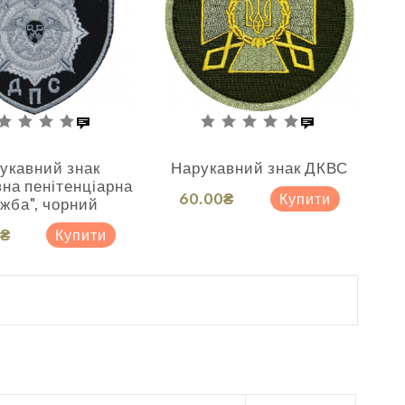
укавний знак
Нарукавний знак ДКВС
на пенітенціарна
60.00₴
Купити
жба", чорний
0₴
Купити