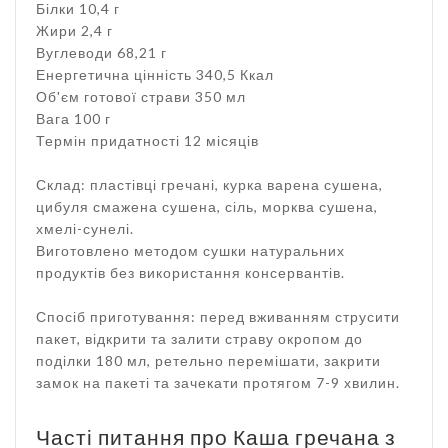
Білки 10,4 г
Жири 2,4 г
Вуглеводи 68,21 г
Енергетична цінність 340,5 Ккал
Об'єм готової страви 350 мл
Вага 100 г
Термін придатності 12 місяців
Склад: пластівці гречані, курка варена сушена,
цибуля смажена сушена, сіль, морква сушена,
хмелі-сунелі.
Виготовлено методом сушки натуральних
продуктів без використання консервантів.
Спосіб приготування: перед вживанням струсити
пакет, відкрити та залити страву окропом до
поділки 180 мл, ретельно перемішати, закрити
замок на пакеті та зачекати протягом 7-9 хвилин.
Часті питання про Каша гречана з