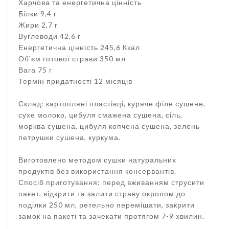
Харчова та енергетична цінність
Білки 9,4 г
Жири 2,7 г
Вуглеводи 42,6 г
Енергетична цінність 245,6 Ккал
Об'єм готової страви 350 мл
Вага 75 г
Термін придатності 12 місяців
Склад: картопляні пластівці, куряче філе сушене,
сухе молоко, цибуля смажена сушена, сіль,
морква сушена, цибуля копчена сушена, зелень
петрушки сушена, куркума.
Виготовлено методом сушки натуральних
продуктів без використання консервантів.
Спосіб приготування: перед вживанням струсити
пакет, відкрити та залити страву окропом до
поділки 250 мл, ретельно перемішати, закрити
замок на пакеті та зачекати протягом 7-9 хвилин.