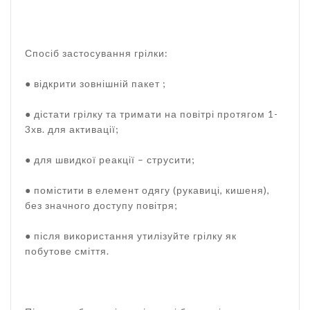
Спосіб застосування грілки:
● відкрити зовнішній пакет ;
● дістати грілку та тримати на повітрі протягом 1-
3хв. для активації;
● для швидкої реакції – струсити;
● помістити в елемент одягу (рукавиці, кишеня),
без значного доступу повітря;
● після використання утилізуйте грілку як
побутове сміття.