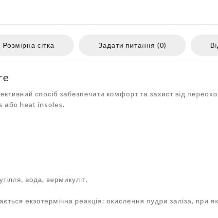
Розмірна сітка
Задати питання (0)
Ві
re
 ефективний спосіб забезпечити комфорт та захист від перео
s або heat insoles.
угілля, вода, вермикуліт.
увається екзотермічна реакція: окислення пудри заліза, при я