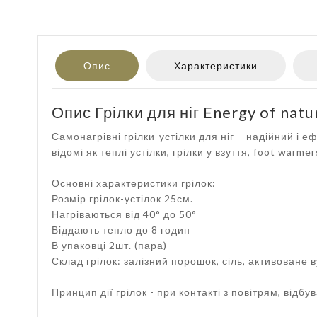
Опис
Характеристики
Опис Грілки для ніг Energy of natu
Самонагрівні грілки-устілки для ніг – надійний і
відомі як теплі устілки, грілки у взуття, foot warmer
Основні характеристики грілок:
Розмір грілок-устілок 25см.
Нагріваються від 40° до 50°
Віддають тепло до 8 годин
В упаковці 2шт. (пара)
Склад грілок: залізний порошок, сіль, активоване в
Принцип дії грілок - при контакті з повітрям, відб