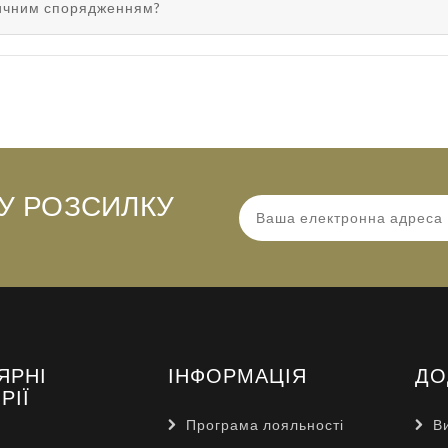
тичним спорядженням?
У РОЗСИЛКУ
ЯРНІ
ІНФОРМАЦІЯ
ДО
РІЇ
Програма лояльності
В