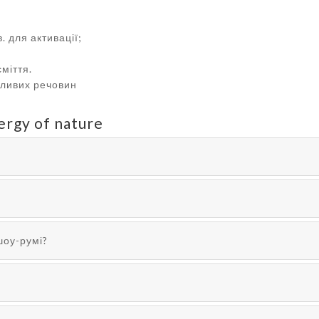
. для активації;
міття.
ідливих речовин
ergy of nature
шоу-румі?