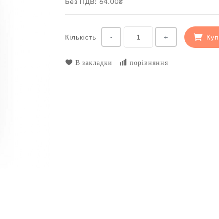
Без ПДВ: 64.00₴
Кількість
Куп
-
+
В закладки
порівняння