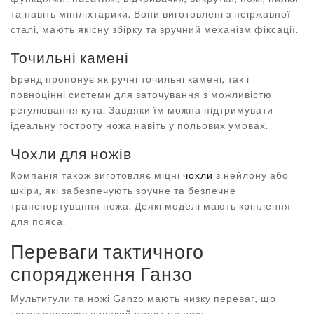
та навіть мініліхтарики. Вони виготовлені з неіржавної
сталі, мають якісну збірку та зручний механізм фіксації.
Точильні камені
Бренд пропонує як ручні точильні камені, так і
повноцінні системи для заточування з можливістю
регулювання кута. Завдяки їм можна підтримувати
ідеальну гостроту ножа навіть у польових умовах.
Чохли для ножів
Компанія також виготовляє міцні
чохли
з нейлону або
шкіри, які забезпечують зручне та безпечне
транспортування ножа. Деякі моделі мають кріплення
для пояса.
Переваги тактичного
спорядження Ганзо
Мультитули та ножі Ganzo мають низку переваг, що
також пояснює високий попит на них: