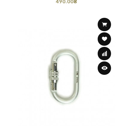
490.00₴