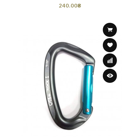
240.00₴