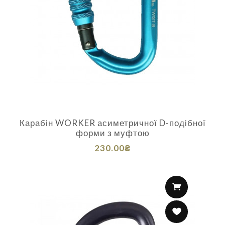
Карабін WORKER асиметричної D-подібної
форми з муфтою
230.00₴