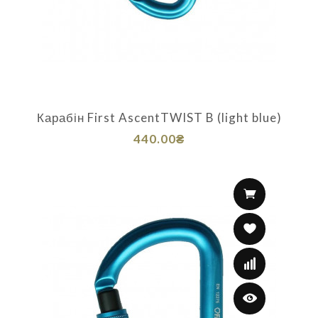
Карабін First AscentTWIST B (light blue)
440.00₴