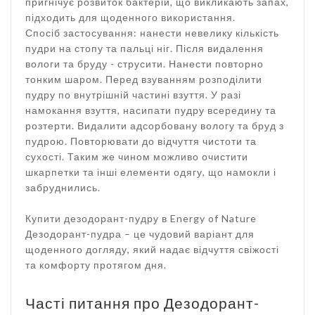
пригнічує розвиток бактерій, що викликають запах,
підходить для щоденного використання.
Спосіб застосування: нанести невелику кількість
пудри на стопу та пальці ніг. Після видалення
вологи та бруду - струсити. Нанести повторно
тонким шаром. Перед взуванням розподілити
пудру по внутрішній частині взуття. У разі
намокання взуття, насипати пудру всередину та
розтерти. Видалити адсорбовану вологу та бруд з
пудрою. Повторювати до відчуття чистоти та
сухості. Таким же чином можливо очистити
шкарпетки та інші елементи одягу, що намокли і
забруднились.
Купити дезодорант-пудру в Energy of Nature
Дезодорант-пудра – це чудовий варіант для
щоденного догляду, який надає відчуття свіжості
та комфорту протягом дня.
Часті питання про Дезодорант-