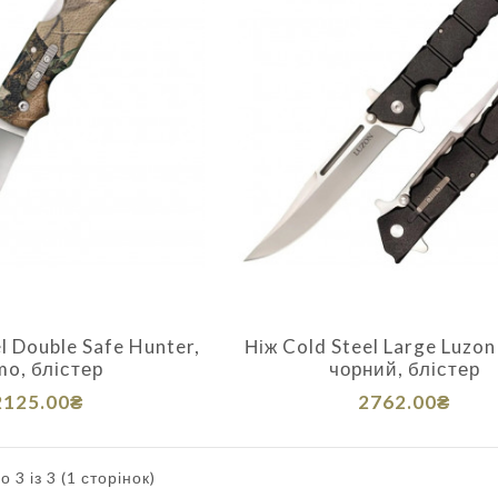
l Double Safe Hunter,
Ніж Cold Steel Large Luzon
mo, блістер
чорний, блістер
2125.00₴
2762.00₴
 3 із 3 (1 сторінок)