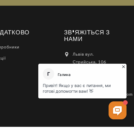
ДАТКОВО
ЗВ'ЯЖІТЬСЯ З
НАМИ
иробники
Львів вул.
ції
Стрийська, 106
Україна.
+38067 505 2421
rezervist.com.ua@gmail.com