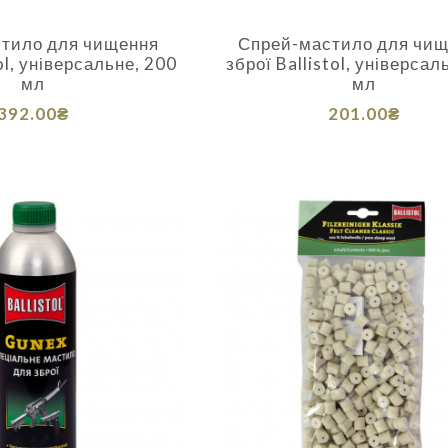
тило для чищення
Спрей-мастило для чи
ol, універсальне, 200
зброї Ballistol, універсал
мл
мл
392.00₴
201.00₴