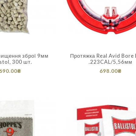
 чищення зброї 9мм
Протяжка Real Avid Bore 
istol, 300 шт.
.223CAL/5,56мм
690.00₴
698.00₴