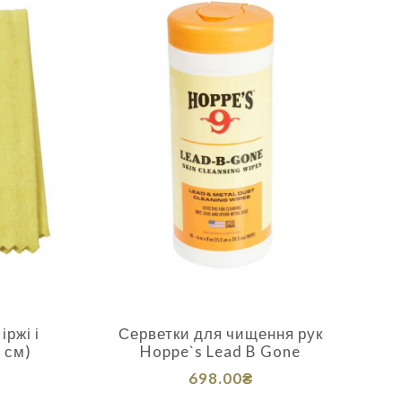
ржі і
Серветки для чищення рук
 см)
Hoppe`s Lead B Gone
698.00₴