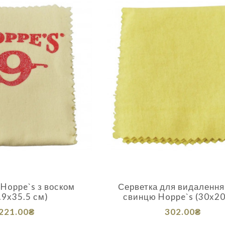
 Hoppe`s з воском
Серветка для видалення і
.9х35.5 см)
свинцю Hoppe`s (30х20
221.00₴
302.00₴