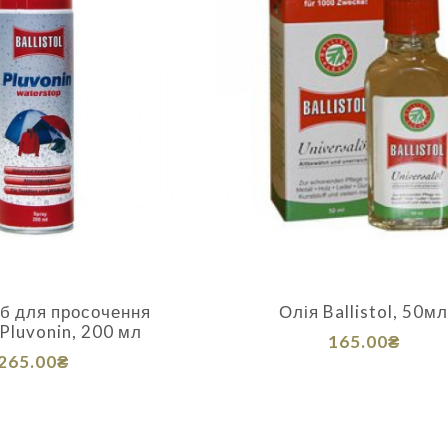
іб для просочення
Олія Ballistol, 50м
l Pluvonin, 200 мл
165.00₴
265.00₴