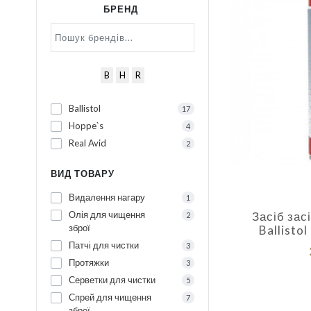
БРЕНД
B
H
R
Ballistol
17
Hoppe`s
4
Real Avid
2
ВИД ТОВАРУ
Видалення нагару
1
Засіб зас
Олія для чищення
2
зброї
Ballisto
Патчі для чистки
3
Протяжки
3
Серветки для чистки
5
Спрей для чищення
7
зброї