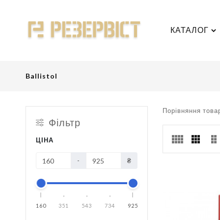
КАТАЛОГ
Ballistol
Порівняння товар
Фільтр
ЦІНА
-
₴
160
351
543
734
925