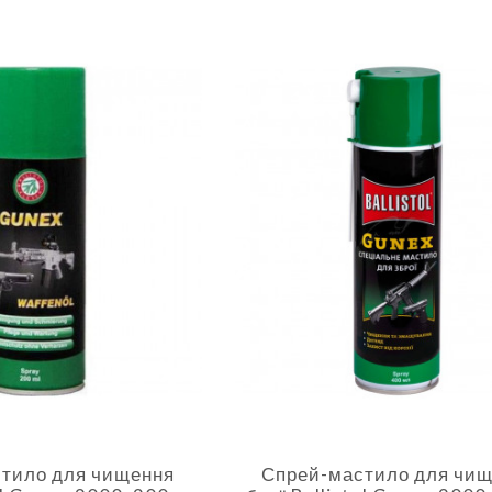
тило для чищення
Спрей-мастило для чи