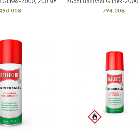
ol Gunex-2000, 200 мл
зброї Ballistol Gunex-2000
490.00₴
794.00₴