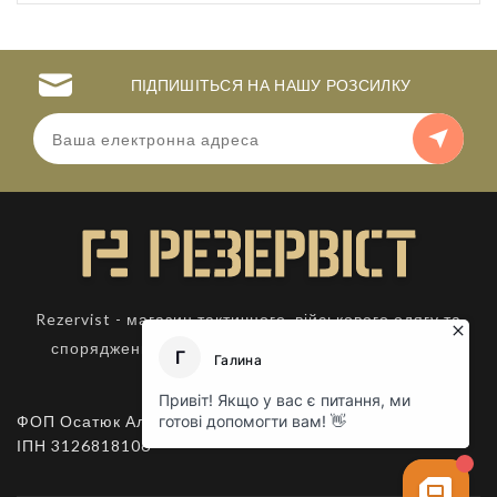
ПІДПИШІТЬСЯ НА НАШУ РОЗСИЛКУ
Rezervist - магазин тактичного, військового одягу та
спорядження. Товари для активного відпочинку.
ФОП Осатюк Алла Костянтинівна,
ІПН 3126818106